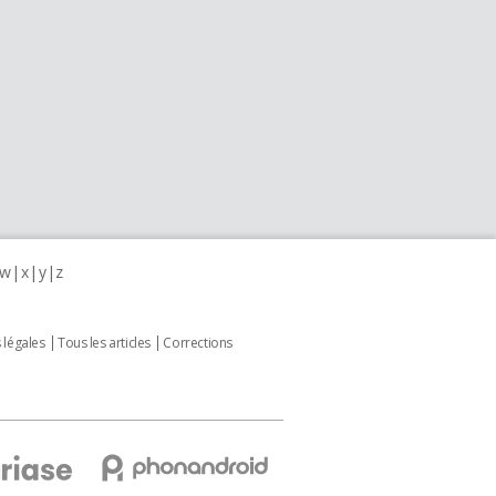
w
x
y
z
 légales
Tous les articles
Corrections