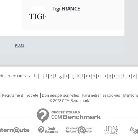
Tigi FRANCE
PLUS
 des membres :
a
b
c
d
e
f
g
h
i
j
k
l
m
n
o
p
q
r
s
t
u
v
Recrutement
Societé
Données personnelles
Paramétrer les cookies
Mentions
© 2022 CCM Benchmark