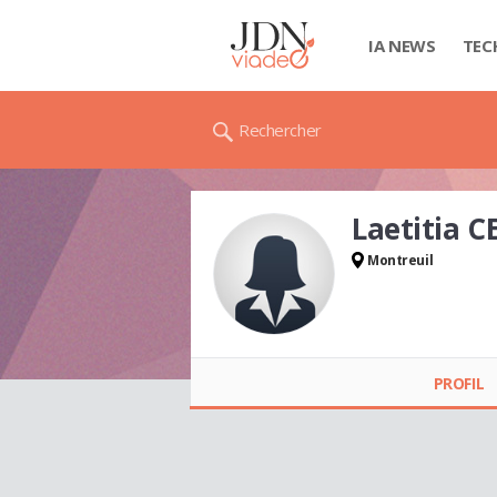
IA NEWS
TEC
Rechercher
Laetitia 
Montreuil
Laetitia CERASOLI
PROFIL