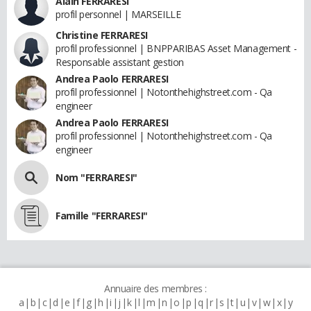
Alain FERRARESI
profil personnel | MARSEILLE
Christine FERRARESI
profil professionnel | BNPPARIBAS Asset Management -
Responsable assistant gestion
Andrea Paolo FERRARESI
profil professionnel | Notonthehighstreet.com - Qa
engineer
Andrea Paolo FERRARESI
profil professionnel | Notonthehighstreet.com - Qa
engineer
Nom "FERRARESI"
Famille "FERRARESI"
Annuaire des membres :
a
b
c
d
e
f
g
h
i
j
k
l
m
n
o
p
q
r
s
t
u
v
w
x
y