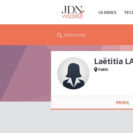
IA NEWS
TEC
Rechercher
Laëtitia L
PARIS
Laëtitia LA SPINA
PROFIL