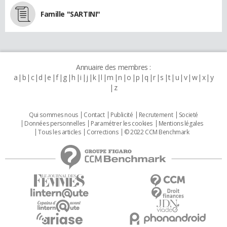
Famille "SARTINI"
Annuaire des membres :
a
b
c
d
e
f
g
h
i
j
k
l
m
n
o
p
q
r
s
t
u
v
w
x
y
z
Qui sommes nous
Contact
Publicité
Recrutement
Societé
Données personnelles
Paramétrer les cookies
Mentions légales
Tous les articles
Corrections
© 2022 CCM Benchmark