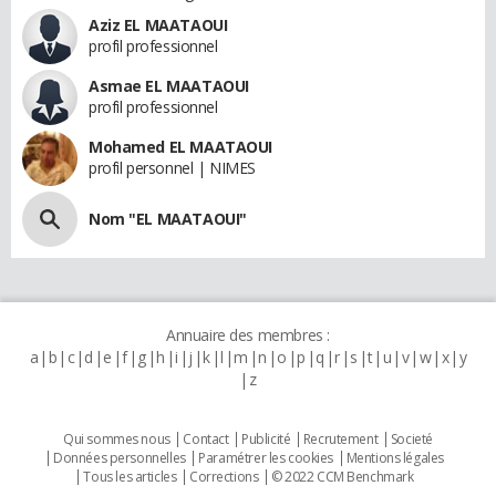
Aziz EL MAATAOUI
profil professionnel
Asmae EL MAATAOUI
profil professionnel
Mohamed EL MAATAOUI
profil personnel | NIMES
Nom "EL MAATAOUI"
Annuaire des membres :
a
b
c
d
e
f
g
h
i
j
k
l
m
n
o
p
q
r
s
t
u
v
w
x
y
z
Qui sommes nous
Contact
Publicité
Recrutement
Societé
Données personnelles
Paramétrer les cookies
Mentions légales
Tous les articles
Corrections
© 2022 CCM Benchmark