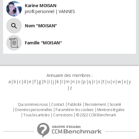
Karine MOISAN
profil personnel | VANNES
Nom "MOISAN"
Famille "MOISAN"
Annuaire des membres :
a
b
c
d
e
f
g
h
i
j
k
l
m
n
o
p
q
r
s
t
u
v
w
x
y
z
Qui sommes nous
Contact
Publicité
Recrutement
Societé
Données personnelles
Paramétrer les cookies
Mentions légales
Tous les articles
Corrections
© 2022 CCM Benchmark