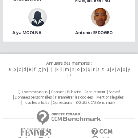
François BERTRO
Alya MOOLNA
Antonin SEDOGBO
Annuaire des membres :
a
b
c
d
e
f
g
h
i
j
k
l
m
n
o
p
q
r
s
t
u
v
w
x
y
z
Qui sommes nous
Contact
Publicité
Recrutement
Societé
Données personnelles
Paramétrer les cookies
Mentions légales
Tous les articles
Corrections
© 2022 CCM Benchmark