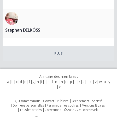
Stephan DELKÔSS
PLUS
Annuaire des membres :
a
b
c
d
e
f
g
h
i
j
k
l
m
n
o
p
q
r
s
t
u
v
w
x
y
z
Qui sommes nous
Contact
Publicité
Recrutement
Societé
Données personnelles
Paramétrer les cookies
Mentions légales
Tous les articles
Corrections
© 2022 CCM Benchmark