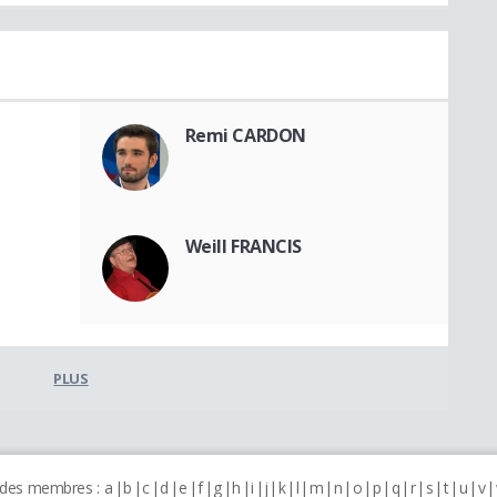
Remi CARDON
Weill FRANCIS
PLUS
 des membres :
a
b
c
d
e
f
g
h
i
j
k
l
m
n
o
p
q
r
s
t
u
v