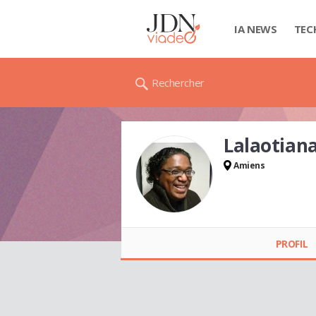
IA NEWS
TEC
Rechercher
Lalaotia
Amiens
Lalaotiana
RASIDIMANANA
PROFIL