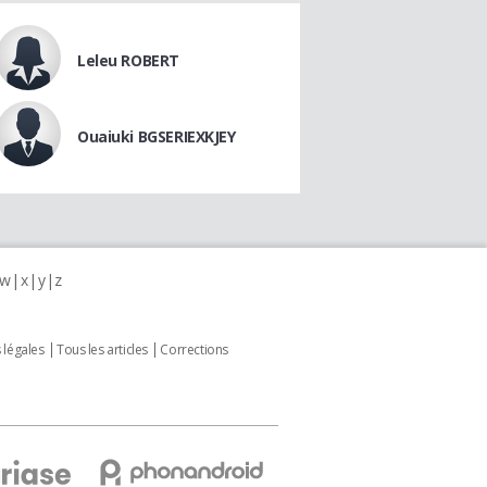
Leleu ROBERT
Ouaiuki BGSERIEXKJEY
w
x
y
z
 légales
Tous les articles
Corrections