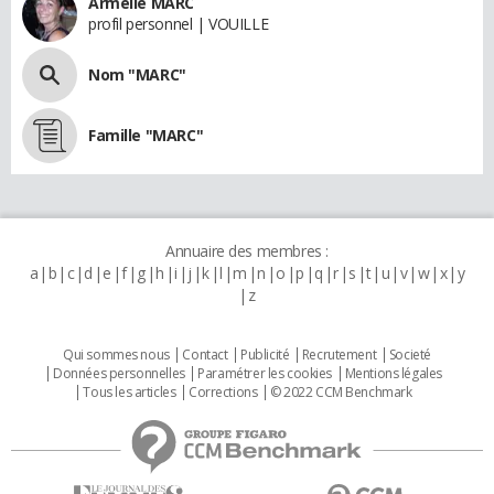
Armelle MARC
profil personnel | VOUILLE
Nom "MARC"
Famille "MARC"
Annuaire des membres :
a
b
c
d
e
f
g
h
i
j
k
l
m
n
o
p
q
r
s
t
u
v
w
x
y
z
Qui sommes nous
Contact
Publicité
Recrutement
Societé
Données personnelles
Paramétrer les cookies
Mentions légales
Tous les articles
Corrections
© 2022 CCM Benchmark