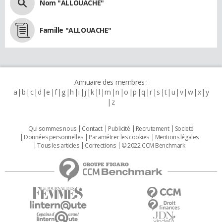
Nom "ALLOUACHE"
Famille "ALLOUACHE"
Annuaire des membres :
a
b
c
d
e
f
g
h
i
j
k
l
m
n
o
p
q
r
s
t
u
v
w
x
y
z
Qui sommes nous
Contact
Publicité
Recrutement
Societé
Données personnelles
Paramétrer les cookies
Mentions légales
Tous les articles
Corrections
© 2022 CCM Benchmark