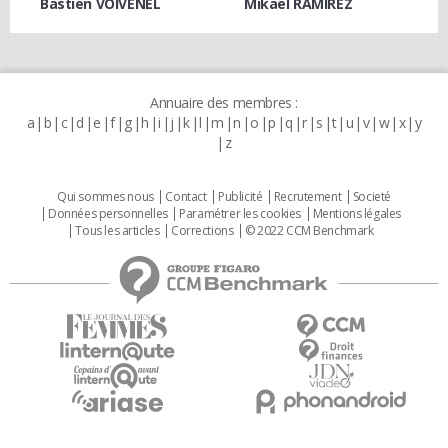
Bastien VOIVENEL
Mikael RAMIREZ
Annuaire des membres :
a
b
c
d
e
f
g
h
i
j
k
l
m
n
o
p
q
r
s
t
u
v
w
x
y
z
Qui sommes nous
Contact
Publicité
Recrutement
Societé
Données personnelles
Paramétrer les cookies
Mentions légales
Tous les articles
Corrections
© 2022 CCM Benchmark