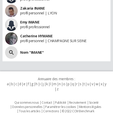
Zakaria INANE
profil personnel | LYON
Emy IMANE
profil professionnel
Catherine HYMANE
profil personnel | CHAMPAGNE SUR SEINE
Nom "IMANE"
Annuaire des membres :
a
b
c
d
e
f
g
h
i
j
k
l
m
n
o
p
q
r
s
t
u
v
w
x
y
z
Qui sommes nous
Contact
Publicité
Recrutement
Societé
Données personnelles
Paramétrer les cookies
Mentions légales
Tous les articles
Corrections
© 2022 CCM Benchmark