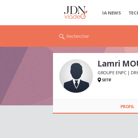
IA NEWS
TEC
Rechercher
Lamri MO
GROUPE ENPC
DR
SETIF
Lamri MOUSSAOUI
PROFIL