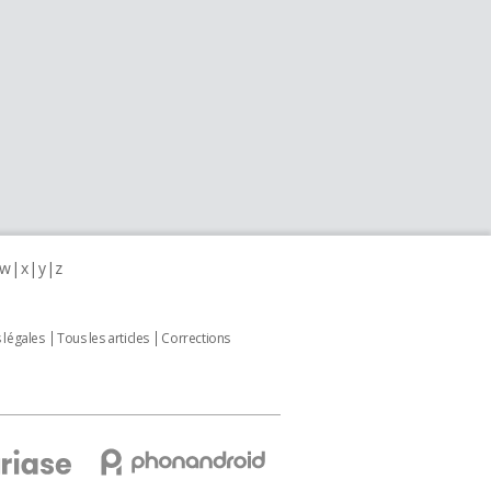
w
x
y
z
 légales
Tous les articles
Corrections