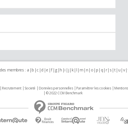
 des membres :
a
b
c
d
e
f
g
h
i
j
k
l
m
n
o
p
q
r
s
t
u
v
Recrutement
Societé
Données personnelles
Paramétrer les cookies
Mentions
© 2022 CCM Benchmark