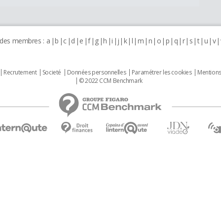
 des membres :
a
b
c
d
e
f
g
h
i
j
k
l
m
n
o
p
q
r
s
t
u
v
Recrutement
Societé
Données personnelles
Paramétrer les cookies
Mentions
© 2022 CCM Benchmark