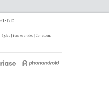
w
x
y
z
 légales
Tous les articles
Corrections