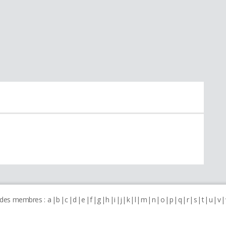
 des membres :
a
b
c
d
e
f
g
h
i
j
k
l
m
n
o
p
q
r
s
t
u
v