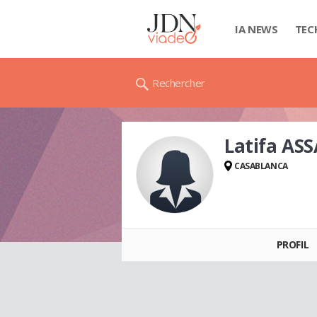
IA NEWS
TEC
Rechercher
Latifa AS
CASABLANCA
Latifa ASSAAD
PROFIL