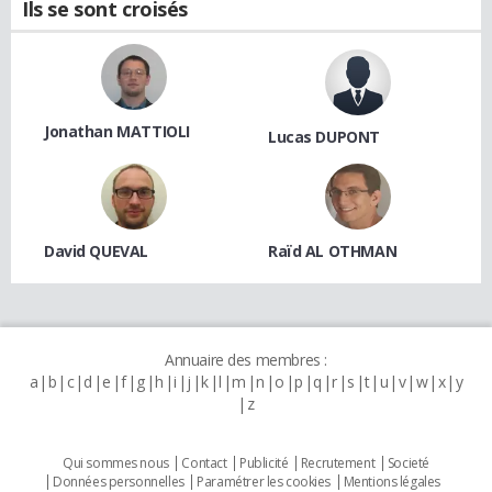
Ils se sont croisés
Jonathan MATTIOLI
Lucas DUPONT
David QUEVAL
Raïd AL OTHMAN
Annuaire des membres :
a
b
c
d
e
f
g
h
i
j
k
l
m
n
o
p
q
r
s
t
u
v
w
x
y
z
Qui sommes nous
Contact
Publicité
Recrutement
Societé
Données personnelles
Paramétrer les cookies
Mentions légales