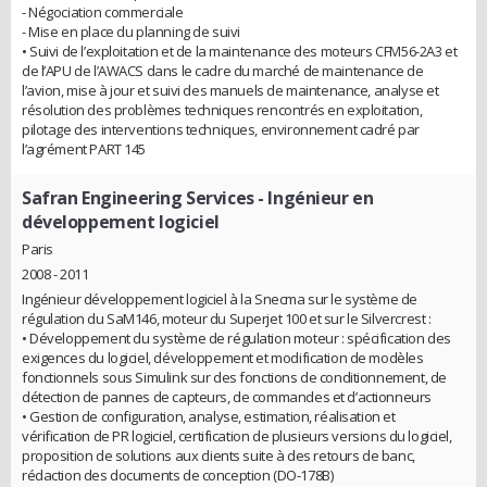
- Négociation commerciale
- Mise en place du planning de suivi
• Suivi de l’exploitation et de la maintenance des moteurs CFM56-2A3 et
de l’APU de l’AWACS dans le cadre du marché de maintenance de
l’avion, mise à jour et suivi des manuels de maintenance, analyse et
résolution des problèmes techniques rencontrés en exploitation,
pilotage des interventions techniques, environnement cadré par
l’agrément PART 145
Safran Engineering Services
- Ingénieur en
développement logiciel
Paris
2008 - 2011
Ingénieur développement logiciel à la Snecma sur le système de
régulation du SaM146, moteur du Superjet 100 et sur le Silvercrest :
• Développement du système de régulation moteur : spécification des
exigences du logiciel, développement et modification de modèles
fonctionnels sous Simulink sur des fonctions de conditionnement, de
détection de pannes de capteurs, de commandes et d’actionneurs
• Gestion de configuration, analyse, estimation, réalisation et
vérification de PR logiciel, certification de plusieurs versions du logiciel,
proposition de solutions aux clients suite à des retours de banc,
rédaction des documents de conception (DO-178B)