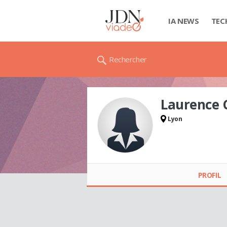
IA NEWS
TEC
Rechercher
Laurence
Lyon
Laurence CHANE
PROFIL