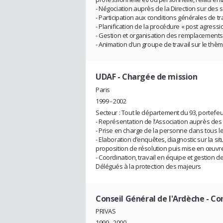
- Négociation auprès de la Direction sur des si
- Participation aux conditions générales de tra
- Planification de la procédure « post agressi
- Gestion et organisation des remplacements
- Animation d’un groupe de travail sur le thème
UDAF
- Chargée de mission
Paris
1999 - 2002
Secteur : Tout le département du 93, portefe
- Représentation de l’Association auprès des 
- Prise en charge de la personne dans tous les
- Elaboration d’enquêtes, diagnostic sur la si
proposition de résolution puis mise en œuvre
- Coordination, travail en équipe et gestion 
Délégués à la protection des majeurs
Conseil Général de l'Ardèche
- Co
PRIVAS
1999 - 2000