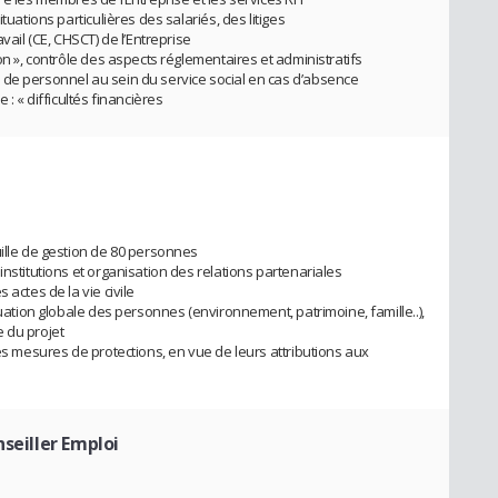
tuations particulières des salariés, des litiges
vail (CE, CHSCT) de l’Entreprise
on », contrôle des aspects réglementaires et administratifs
 de personnel au sein du service social en cas d’absence
 : « difficultés financières
uille de gestion de 80 personnes
institutions et organisation des relations partenariales
 actes de la vie civile
tuation globale des personnes (environnement, patrimoine, famille..),
 du projet
des mesures de protections, en vue de leurs attributions aux
nseiller Emploi