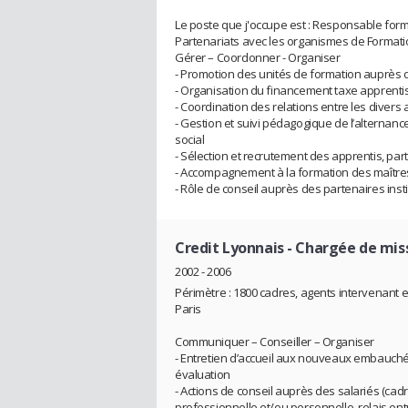
Le poste que j'occupe est : Responsable for
Partenariats avec les organismes de Formation
Gérer – Coordonner - Organiser
- Promotion des unités de formation auprès 
- Organisation du financement taxe apprenti
- Coordination des relations entre les divers 
- Gestion et suivi pédagogique de l’alternance
social
- Sélection et recrutement des apprentis, parti
- Accompagnement à la formation des maître
- Rôle de conseil auprès des partenaires inst
Credit Lyonnais
- Chargée de mis
2002 - 2006
Périmètre : 1800 cadres, agents intervenant 
Paris
Communiquer – Conseiller – Organiser
- Entretien d’accueil aux nouveaux embauchés, 
évaluation
- Actions de conseil auprès des salariés (cad
professionnelle et/ou personnelle, relais ent