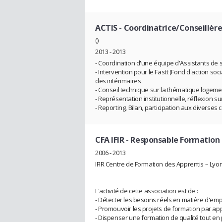
ACTIS
- Coordinatrice/Conseillèr
()
2013 - 2013
- Coordination d'une équipe d'Assistants de se
- Intervention pour le Fastt (Fond d'action so
des intérimaires
- Conseil technique sur la thématique logeme
- Représentation institutionnelle, réflexion su
- Reporting, Bilan, participation aux diverses 
CFA IFIR
- Responsable Formation
2006 - 2013
IFIR Centre de Formation des Apprentis – Lyo
L'activité de cette association est de :
- Détecter les besoins réels en matière d'em
- Promouvoir les projets de formation par ap
- Dispenser une formation de qualité tout en 