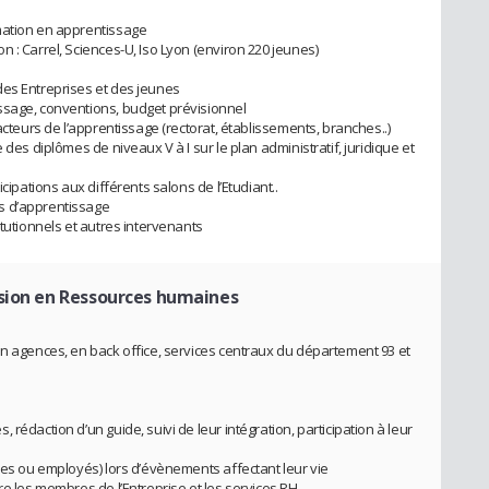
mation en apprentissage
 : Carrel, Sciences-U, Iso Lyon (environ 220 jeunes)
des Entreprises et des jeunes
ssage, conventions, budget prévisionnel
acteurs de l’apprentissage (rectorat, établissements, branches..)
 des diplômes de niveaux V à I sur le plan administratif, juridique et
cipations aux différents salons de l’Etudiant..
s d’apprentissage
itutionnels et autres intervenants
sion en Ressources humaines
en agences, en back office, services centraux du département 93 et
rédaction d’un guide, suivi de leur intégration, participation à leur
res ou employés) lors d’évènements affectant leur vie
re les membres de l’Entreprise et les services RH