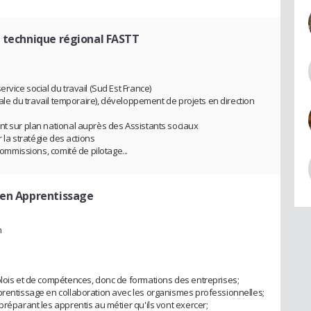
e technique régional FASTT
rvice social du travail (Sud Est France)
ciale du travail temporaire), développement de projets en direction
nt sur plan national auprès des Assistants sociaux
r la stratégie des actions
commissions, comité de pilotage...
 en Apprentissage
n
plois et de compétences, donc de formations des entreprises;
prentissage en collaboration avec les organismes professionnelles;
préparant les apprentis au métier qu'ils vont exercer;