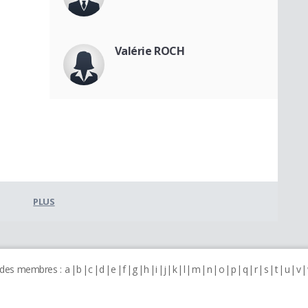
Valérie ROCH
PLUS
 des membres :
a
b
c
d
e
f
g
h
i
j
k
l
m
n
o
p
q
r
s
t
u
v