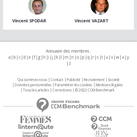
Vincent SPODAR
Vincent VAZART
Annuaire des membres :
a
b
c
d
e
f
g
h
i
j
k
l
m
n
o
p
q
r
s
t
u
v
w
x
y
z
Qui sommes nous
Contact
Publicité
Recrutement
Societé
Données personnelles
Paramétrer les cookies
Mentions légales
Tous les articles
Corrections
© 2022 CCM Benchmark