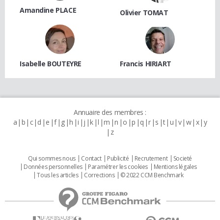
Amandine PLACE
Olivier TOMAT
Isabelle BOUTEYRE
Francis HIRIART
Annuaire des membres :
a
b
c
d
e
f
g
h
i
j
k
l
m
n
o
p
q
r
s
t
u
v
w
x
y
z
Qui sommes nous
Contact
Publicité
Recrutement
Societé
Données personnelles
Paramétrer les cookies
Mentions légales
Tous les articles
Corrections
© 2022 CCM Benchmark