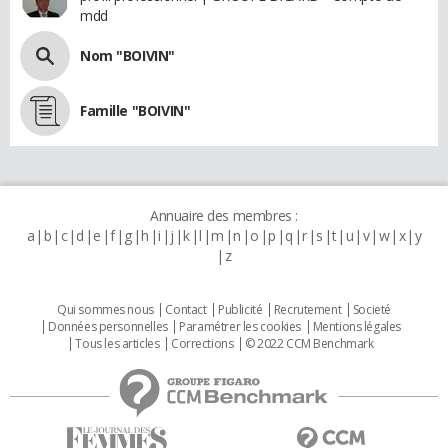
mdd
Nom "BOIVIN"
Famille "BOIVIN"
Annuaire des membres :
a
b
c
d
e
f
g
h
i
j
k
l
m
n
o
p
q
r
s
t
u
v
w
x
y
z
Qui sommes nous
Contact
Publicité
Recrutement
Societé
Données personnelles
Paramétrer les cookies
Mentions légales
Tous les articles
Corrections
© 2022 CCM Benchmark