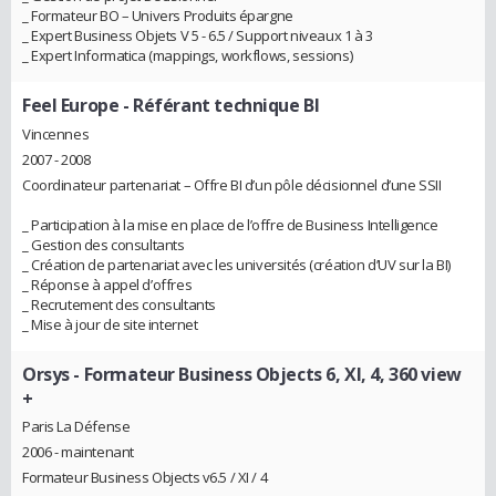
_ Formateur BO – Univers Produits épargne
_ Expert Business Objets V 5 - 6.5 / Support niveaux 1 à 3
_ Expert Informatica (mappings, workflows, sessions)
Feel Europe
- Référant technique BI
Vincennes
2007 - 2008
Coordinateur partenariat – Offre BI d’un pôle décisionnel d’une SSII
_ Participation à la mise en place de l’offre de Business Intelligence
_ Gestion des consultants
_ Création de partenariat avec les universités (création d’UV sur la BI)
_ Réponse à appel d’offres
_ Recrutement des consultants
_ Mise à jour de site internet
Orsys
- Formateur Business Objects 6, XI, 4, 360 view
+
Paris La Défense
2006 - maintenant
Formateur Business Objects v6.5 / XI / 4