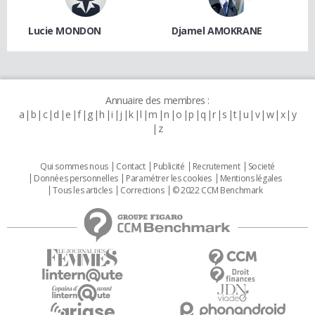
Lucie MONDON
Djamel AMOKRANE
Annuaire des membres :
a
b
c
d
e
f
g
h
i
j
k
l
m
n
o
p
q
r
s
t
u
v
w
x
y
z
Qui sommes nous
Contact
Publicité
Recrutement
Societé
Données personnelles
Paramétrer les cookies
Mentions légales
Tous les articles
Corrections
© 2022 CCM Benchmark