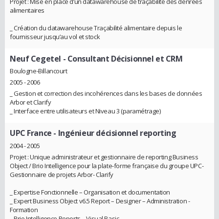
Projet : Mise en place d’un datawarehouse de traçabilité des denrées
alimentaires
_ Création du datawarehouse Traçabilité alimentaire depuis le
fournisseur jusqu’au vol et stock
Neuf Cegetel
- Consultant Décisionnel et CRM
Boulogne-Billancourt
2005 - 2006
_ Gestion et correction des incohérences dans les bases de données
Arbor et Clarify
_ Interface entre utilisateurs et Niveau 3 (paramétrage)
UPC France
- Ingénieur décisionnel reporting
2004 - 2005
Projet : Unique administrateur et gestionnaire de reporting Business
Object / Brio Intelligence pour la plate-forme française du groupe UPC-
Gestionnaire de projets Arbor- Clarify
_ Expertise Fonctionnelle – Organisation et documentation
_ Expert Business Object v6.5 Report – Designer – Administration -
Formation
_ Brio Intelligence Reports – Visual Basic