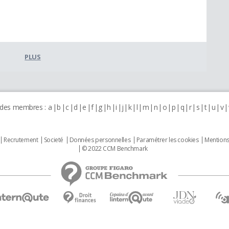
PLUS
 des membres :
a
b
c
d
e
f
g
h
i
j
k
l
m
n
o
p
q
r
s
t
u
v
Recrutement
Societé
Données personnelles
Paramétrer les cookies
Mentions
© 2022 CCM Benchmark