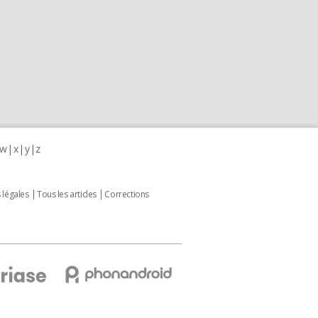
w
x
y
z
 légales
Tous les articles
Corrections