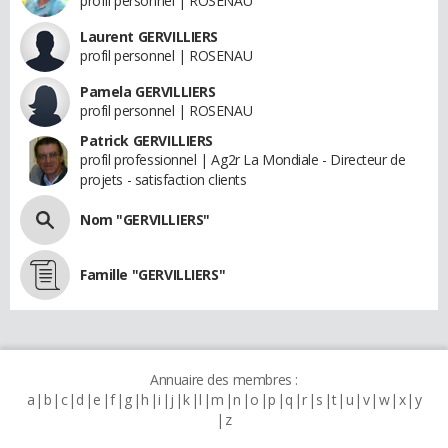
profil personnel | ROSENAU
Laurent GERVILLIERS
profil personnel | ROSENAU
Pamela GERVILLIERS
profil personnel | ROSENAU
Patrick GERVILLIERS
profil professionnel | Ag2r La Mondiale - Directeur de
projets - satisfaction clients
Nom "GERVILLIERS"
Famille "GERVILLIERS"
Annuaire des membres :
a
b
c
d
e
f
g
h
i
j
k
l
m
n
o
p
q
r
s
t
u
v
w
x
y
z