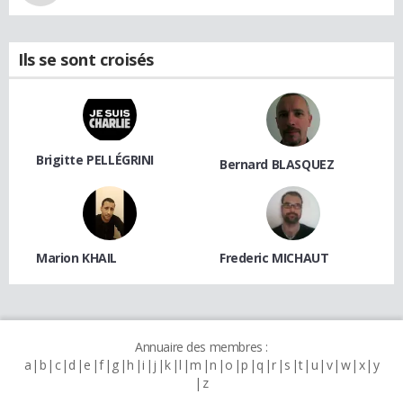
Ils se sont croisés
Brigitte PELLÉGRINI
Bernard BLASQUEZ
Marion KHAIL
Frederic MICHAUT
Annuaire des membres :
a
b
c
d
e
f
g
h
i
j
k
l
m
n
o
p
q
r
s
t
u
v
w
x
y
z