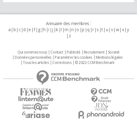
Annuaire des membres :
a
b
c
d
e
f
g
h
i
j
k
l
m
n
o
p
q
r
s
t
u
v
w
x
y
z
Qui sommes nous
Contact
Publicité
Recrutement
Societé
Données personnelles
Paramétrer les cookies
Mentions légales
Tous les articles
Corrections
© 2022 CCM Benchmark