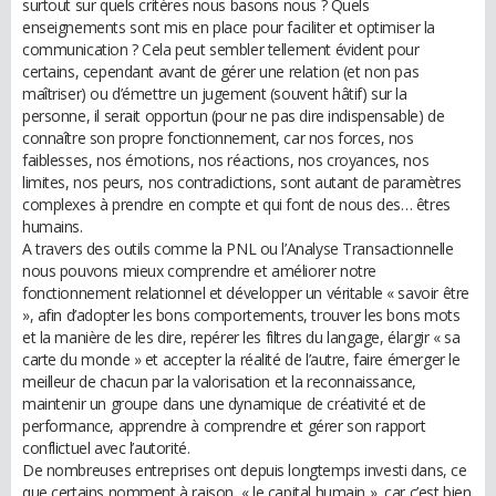
surtout sur quels critères nous basons nous ? Quels
enseignements sont mis en place pour faciliter et optimiser la
communication ? Cela peut sembler tellement évident pour
certains, cependant avant de gérer une relation (et non pas
maîtriser) ou d’émettre un jugement (souvent hâtif) sur la
personne, il serait opportun (pour ne pas dire indispensable) de
connaître son propre fonctionnement, car nos forces, nos
faiblesses, nos émotions, nos réactions, nos croyances, nos
limites, nos peurs, nos contradictions, sont autant de paramètres
complexes à prendre en compte et qui font de nous des… êtres
humains.
A travers des outils comme la PNL ou l’Analyse Transactionnelle
nous pouvons mieux comprendre et améliorer notre
fonctionnement relationnel et développer un véritable « savoir être
», afin d’adopter les bons comportements, trouver les bons mots
et la manière de les dire, repérer les filtres du langage, élargir « sa
carte du monde » et accepter la réalité de l’autre, faire émerger le
meilleur de chacun par la valorisation et la reconnaissance,
maintenir un groupe dans une dynamique de créativité et de
performance, apprendre à comprendre et gérer son rapport
conflictuel avec l’autorité.
De nombreuses entreprises ont depuis longtemps investi dans, ce
que certains nomment à raison, « le capital humain », car c’est bien