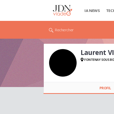
IA NEWS
TEC
Rechercher
Laurent V
FONTENAY SOUS BO
Laurent VILLARET
PROFIL