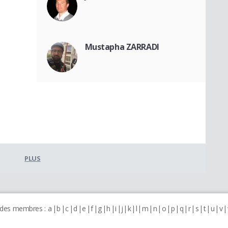
Mustapha ZARRADI
PLUS
 des membres :
a
b
c
d
e
f
g
h
i
j
k
l
m
n
o
p
q
r
s
t
u
v