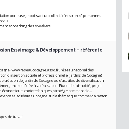
iation porteuse, mobilisant un collectif d'environ 40 personnes
ureau
ent et coaching des speakers
ssion Essaimage & Développement + référente
ocagne (www.reseaucocagne.asso.fr), réseau national des
ion d'insertion sociale et professionnelle (Jardins de Cocagne) :
 création de Jardin de Cocagne ou d’activités de diversification
mergence de l’idée à la réalisation. Etude de faisabilité, projet
le économique, choix techniques, stratégie commerciale...
reprises solidaires Cocagne sur la thématique commercialisation
upes de travail