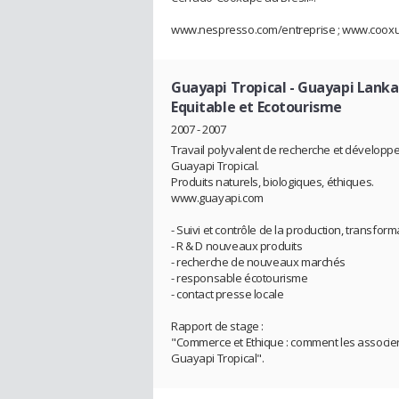
www.nespresso.com/entreprise ; www.cooxup
Guayapi Tropical - Guayapi Lanka
Equitable et Ecotourisme
2007 - 2007
Travail polyvalent de recherche et développ
Guayapi Tropical.
Produits naturels, biologiques, éthiques.
www.guayapi.com
- Suivi et contrôle de la production, transfor
- R & D nouveaux produits
- recherche de nouveaux marchés
- responsable écotourisme
- contact presse locale
Rapport de stage :
"Commerce et Ethique : comment les associer 
Guayapi Tropical".