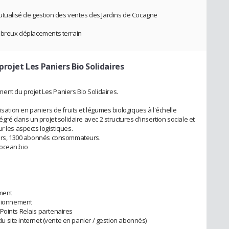
mutualisé de gestion des ventes des Jardins de Cocagne
ombreux déplacements terrain
rojet Les Paniers Bio Solidaires
nt du projet Les Paniers Bio Solidaires.
isation en paniers de fruits et légumes biologiques à l'échelle
égré dans un projet solidaire avec 2 structures d'insertion sociale et
r les aspects logistiques.
tiers, 1300 abonnés consommateurs.
eocean.bio
ement
isionnement
Points Relais partenaires
 du site internet (vente en panier / gestion abonnés)