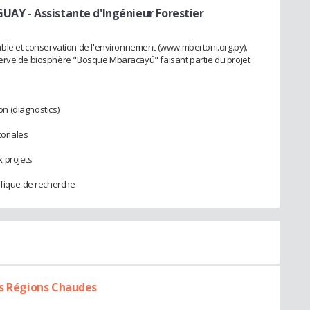
AGUAY
- Assistante d'Ingénieur Forestier
 et conservation de l'environnement (www.mbertoni.org.py).
erve de biosphère "Bosque Mbaracayú" faisant partie du projet
on (diagnostics)
s
toriales
 projets
ifique de recherche
es Régions Chaudes