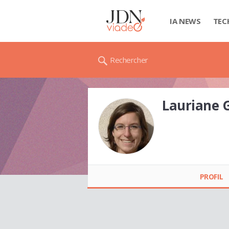
IA NEWS
TEC
Rechercher
Lauriane
Lauriane
GRAMMONT
PROFIL