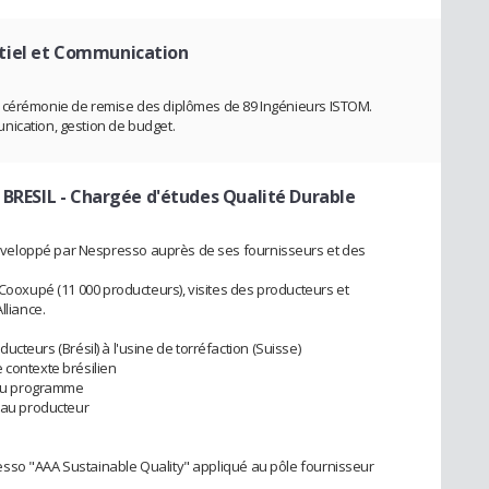
tiel et Communication
a cérémonie de remise des diplômes de 89 Ingénieurs ISTOM.
nication, gestion de budget.
 BRESIL
- Chargée d'études Qualité Durable
veloppé par Nespresso auprès de ses fournisseurs et des
 Cooxupé (11 000 producteurs), visites des producteurs et
lliance.
oducteurs (Brésil) à l'usine de torréfaction (Suisse)
 contexte brésilien
s au programme
n au producteur
sso "AAA Sustainable Quality" appliqué au pôle fournisseur