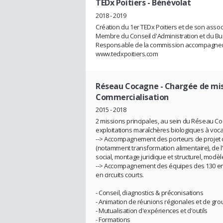
TEDx Poitiers
- Bénévolat
2018 - 2019
Création du 1er TEDx Poitiers et de son assoc
Membre du Conseil d'Administration et du B
Responsable de la commission accompagnem
www.tedxpoitiers.com
Réseau Cocagne
- Chargée de mi
Commercialisation
2015 - 2018
2 missions principales, au sein du Réseau C
exploitations maraîchères biologiques à vocat
--> Accompagnement des porteurs de projet de
(notamment transformation alimentaire), de l’é
social, montage juridique et structurel, modè
--> Accompagnement des équipes des 130 ent
en circuits courts.
- Conseil, diagnostics & préconisations
- Animation de réunions régionales et de gro
- Mutualisation d'expériences et d'outils
- Formations