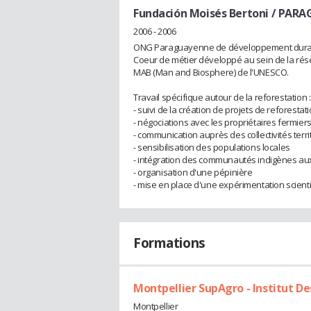
Fundación Moisés Bertoni / PAR
2006 - 2006
ONG Paraguayenne de développement durable
Coeur de métier développé au sein de la rés
MAB (Man and Biosphere) de l'UNESCO.
Travail spécifique autour de la reforestation :
- suivi de la création de projets de reforestati
- négociations avec les propriétaires fermier
- communication auprès des collectivités terri
- sensibilisation des populations locales
- intégration des communautés indigènes aux
- organisation d'une pépinière
- mise en place d'une expérimentation scient
Formations
Montpellier SupAgro - Institut D
Montpellier