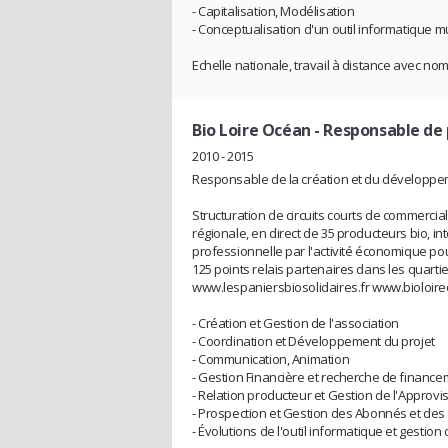
- Capitalisation, Modélisation
- Conceptualisation d'un outil informatique 
Echelle nationale, travail à distance avec n
Bio Loire Océan
- Responsable de p
2010 - 2015
Responsable de la création et du développeme
Structuration de circuits courts de commercial
régionale, en direct de 35 producteurs bio, int
professionnelle par l'activité économique pou
125 points relais partenaires dans les quar
www.lespaniersbiosolidaires.fr www.bioloir
- Création et Gestion de l'association
- Coordination et Développement du projet
- Communication, Animation
- Gestion Financière et recherche de financ
- Relation producteur et Gestion de l'Approv
- Prospection et Gestion des Abonnés et des 
- Évolutions de l'outil informatique et gestion