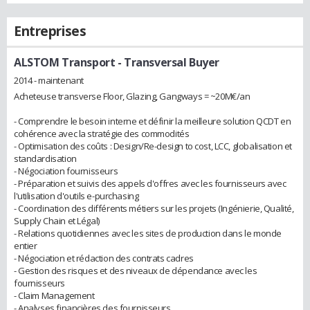
Entreprises
ALSTOM Transport
- Transversal Buyer
2014 - maintenant
Acheteuse transverse Floor, Glazing, Gangways = ~20M€/an
- Comprendre le besoin interne et définir la meilleure solution QCDT en
cohérence avec la stratégie des commodités
- Optimisation des coûts : Design/Re-design to cost, LCC, globalisation et
standardisation
- Négociation fournisseurs
- Préparation et suivis des appels d'offres avec les fournisseurs avec
l'utilisation d'outils e-purchasing
- Coordination des différents métiers sur les projets (Ingénierie, Qualité,
Supply Chain et Légal)
- Relations quotidiennes avec les sites de production dans le monde
entier
- Négociation et rédaction des contrats cadres
- Gestion des risques et des niveaux de dépendance avec les
fournisseurs
- Claim Management
- Analyses financières des fournisseurs