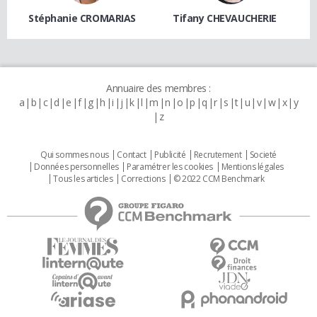
Stéphanie CROMARIAS
Tifany CHEVAUCHERIE
Annuaire des membres :
a
b
c
d
e
f
g
h
i
j
k
l
m
n
o
p
q
r
s
t
u
v
w
x
y
z
Qui sommes nous
Contact
Publicité
Recrutement
Societé
Données personnelles
Paramétrer les cookies
Mentions légales
Tous les articles
Corrections
© 2022 CCM Benchmark