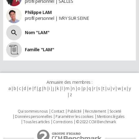
profil personnel | SALLES
Philippe LAM
profil personnel | IVRY SUR SEINE
Nom "LAM"
Famille "LAM"
Annuaire des membres :
a
b
c
d
e
f
g
h
i
j
k
l
m
n
o
p
q
r
s
t
u
v
w
x
y
z
Qui sommes nous
Contact
Publicité
Recrutement
Societé
Données personnelles
Paramétrer les cookies
Mentions légales
Tous les articles
Corrections
© 2022 CCM Benchmark