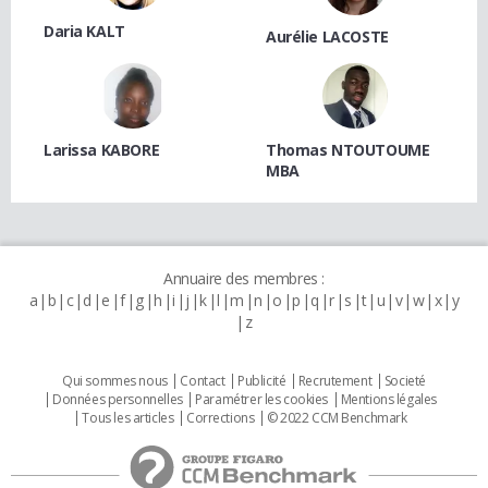
Daria KALT
Aurélie LACOSTE
Larissa KABORE
Thomas NTOUTOUME
MBA
Annuaire des membres :
a
b
c
d
e
f
g
h
i
j
k
l
m
n
o
p
q
r
s
t
u
v
w
x
y
z
Qui sommes nous
Contact
Publicité
Recrutement
Societé
Données personnelles
Paramétrer les cookies
Mentions légales
Tous les articles
Corrections
© 2022 CCM Benchmark