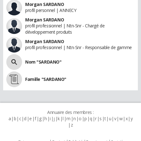
Morgan SARDANO
profil personnel | ANNECY
Morgan SARDANO
profil professionnel | Ntn-Snr - Chargé de
développement produits
Morgan SARDANO
profil professionnel | Ntn-Snr - Responsable de gamme
Nom "SARDANO"
Famille "SARDANO"
Annuaire des membres :
a
b
c
d
e
f
g
h
i
j
k
l
m
n
o
p
q
r
s
t
u
v
w
x
y
z