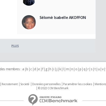
Sélomè Isabelle AKOFFON
PLUS
 des membres :
a
b
c
d
e
f
g
h
i
j
k
l
m
n
o
p
q
r
s
t
u
v
Recrutement
Societé
Données personnelles
Paramétrer les cookies
Mentions
© 2022 CCM Benchmark