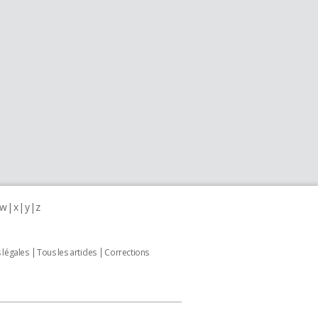
w
x
y
z
 légales
Tous les articles
Corrections