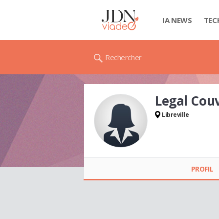
IA NEWS
TEC
Rechercher
Legal Couv
Libreville
Legal Couvey SIELE
PROFIL