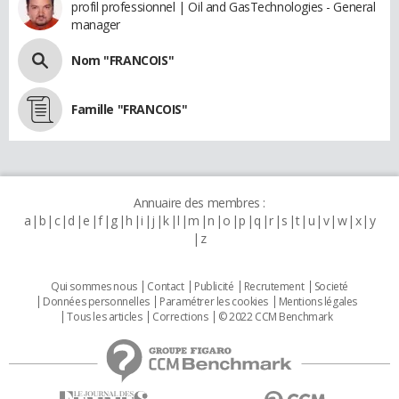
profil professionnel | Oil and GasTechnologies - General
manager
Nom "FRANCOIS"
Famille "FRANCOIS"
Annuaire des membres :
a
b
c
d
e
f
g
h
i
j
k
l
m
n
o
p
q
r
s
t
u
v
w
x
y
z
Qui sommes nous
Contact
Publicité
Recrutement
Societé
Données personnelles
Paramétrer les cookies
Mentions légales
Tous les articles
Corrections
© 2022 CCM Benchmark