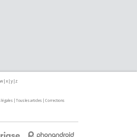
w
x
y
z
 légales
Tous les articles
Corrections