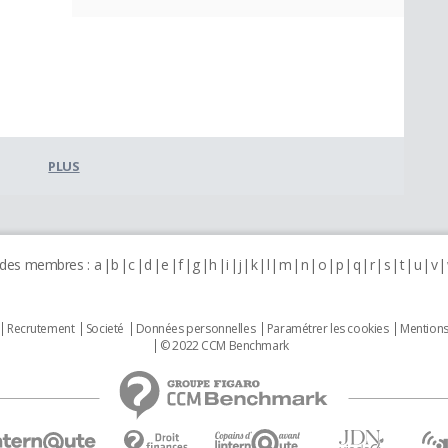
PLUS
 des membres :
a
b
c
d
e
f
g
h
i
j
k
l
m
n
o
p
q
r
s
t
u
v
Recrutement
Societé
Données personnelles
Paramétrer les cookies
Mentions
© 2022 CCM Benchmark