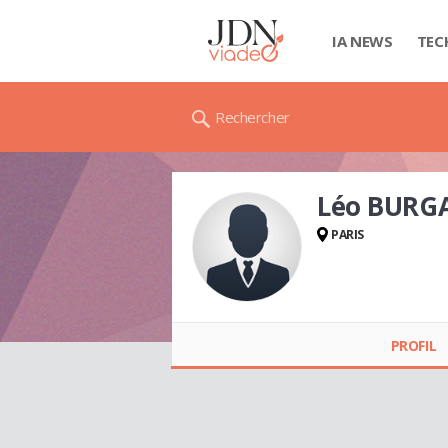
IA NEWS
TEC
Rechercher
Léo BURG
PARIS
Léo BURGAT
PROFIL