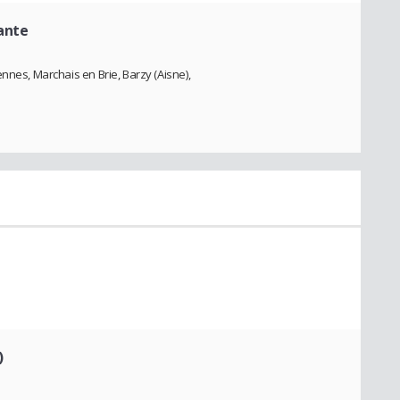
nante
nnes, Marchais en Brie, Barzy (Aisne),
)