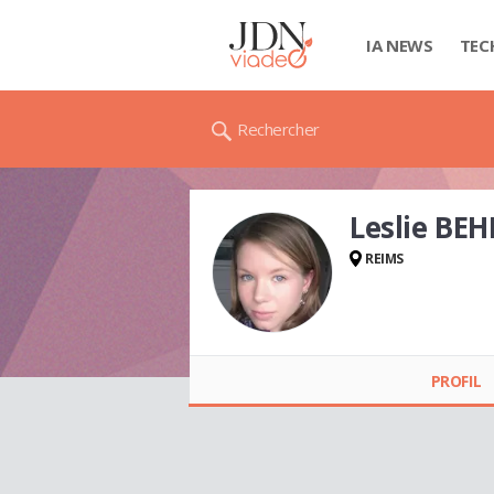
IA NEWS
TEC
Rechercher
Leslie BEH
REIMS
Leslie BEHIERS
PROFIL