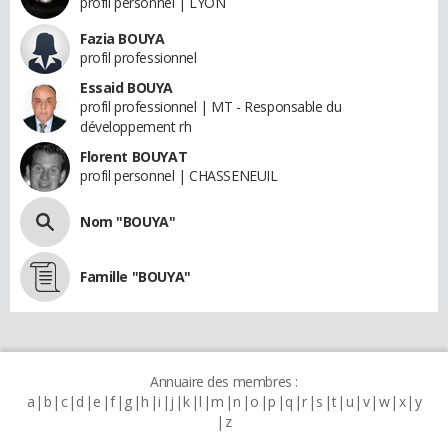
profil personnel | LYON
Fazia BOUYA
profil professionnel
Essaid BOUYA
profil professionnel | MT - Responsable du
développement rh
Florent BOUYAT
profil personnel | CHASSENEUIL
Nom "BOUYA"
Famille "BOUYA"
Annuaire des membres :
a
b
c
d
e
f
g
h
i
j
k
l
m
n
o
p
q
r
s
t
u
v
w
x
y
z