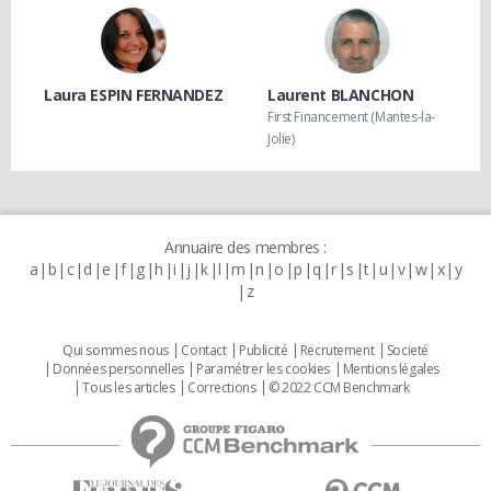
Laura ESPIN FERNANDEZ
Laurent BLANCHON
First Financement (Mantes-la-
Jolie)
Annuaire des membres :
a
b
c
d
e
f
g
h
i
j
k
l
m
n
o
p
q
r
s
t
u
v
w
x
y
z
Qui sommes nous
Contact
Publicité
Recrutement
Societé
Données personnelles
Paramétrer les cookies
Mentions légales
Tous les articles
Corrections
© 2022 CCM Benchmark