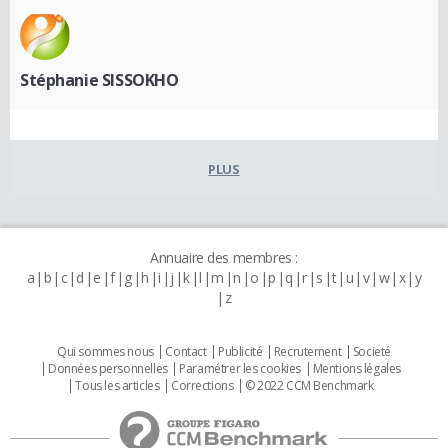
Stéphanie SISSOKHO
PLUS
Annuaire des membres :
a
b
c
d
e
f
g
h
i
j
k
l
m
n
o
p
q
r
s
t
u
v
w
x
y
z
Qui sommes nous
Contact
Publicité
Recrutement
Societé
Données personnelles
Paramétrer les cookies
Mentions légales
Tous les articles
Corrections
© 2022 CCM Benchmark