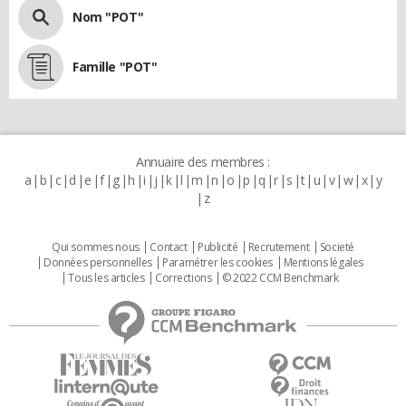
Nom "POT"
Famille "POT"
Annuaire des membres :
a
b
c
d
e
f
g
h
i
j
k
l
m
n
o
p
q
r
s
t
u
v
w
x
y
z
Qui sommes nous
Contact
Publicité
Recrutement
Societé
Données personnelles
Paramétrer les cookies
Mentions légales
Tous les articles
Corrections
© 2022 CCM Benchmark