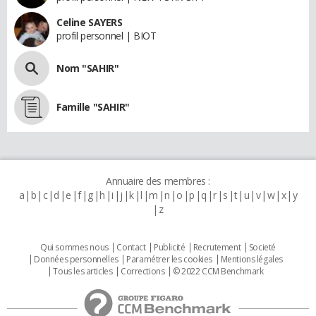
Celine SAYERS
profil personnel | BIOT
Nom "SAHIR"
Famille "SAHIR"
Annuaire des membres :
a
b
c
d
e
f
g
h
i
j
k
l
m
n
o
p
q
r
s
t
u
v
w
x
y
z
Qui sommes nous
Contact
Publicité
Recrutement
Societé
Données personnelles
Paramétrer les cookies
Mentions légales
Tous les articles
Corrections
© 2022 CCM Benchmark