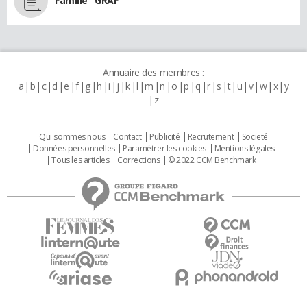
Famille "GRAF"
Annuaire des membres :
a
b
c
d
e
f
g
h
i
j
k
l
m
n
o
p
q
r
s
t
u
v
w
x
y
z
Qui sommes nous
Contact
Publicité
Recrutement
Societé
Données personnelles
Paramétrer les cookies
Mentions légales
Tous les articles
Corrections
© 2022 CCM Benchmark