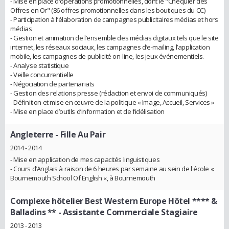
- Mise en place d'opérations promotionnelles, dont le "Chéquier des
Offres en Or" (86 offres promotionnelles dans les boutiques du CC)
- Participation à l’élaboration de campagnes publicitaires médias et hors
médias
- Gestion et animation de l’ensemble des médias digitaux tels que le site
internet, les réseaux sociaux, les campagnes d’e-mailing, l’application
mobile, les campagnes de publicité on-line, les jeux événementiels.
- Analyse statistique
- Veille concurrentielle
- Négociation de partenariats
- Gestion des relations presse (rédaction et envoi de communiqués)
- Définition et mise en œuvre de la politique « Image, Accueil, Services »
- Mise en place d’outils d’information et de fidélisation
Angleterre
- Fille Au Pair
2014 - 2014
- Mise en application de mes capacités linguistiques
- Cours d’Anglais à raison de 6 heures par semaine au sein de l'école «
Bournemouth School Of English «, à Bournemouth
Complexe hôtelier Best Western Europe Hôtel **** &
Balladins **
- Assistante Commerciale Stagiaire
2013 - 2013