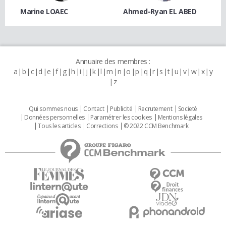
Marine LOAEC
Ahmed-Ryan EL ABED
Annuaire des membres :
a
b
c
d
e
f
g
h
i
j
k
l
m
n
o
p
q
r
s
t
u
v
w
x
y
z
Qui sommes nous
Contact
Publicité
Recrutement
Societé
Données personnelles
Paramétrer les cookies
Mentions légales
Tous les articles
Corrections
© 2022 CCM Benchmark