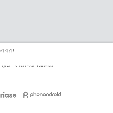
w
x
y
z
 légales
Tous les articles
Corrections