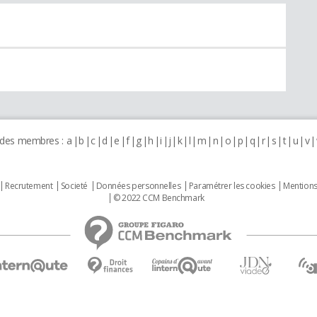
 des membres :
a
b
c
d
e
f
g
h
i
j
k
l
m
n
o
p
q
r
s
t
u
v
Recrutement
Societé
Données personnelles
Paramétrer les cookies
Mentions
© 2022 CCM Benchmark