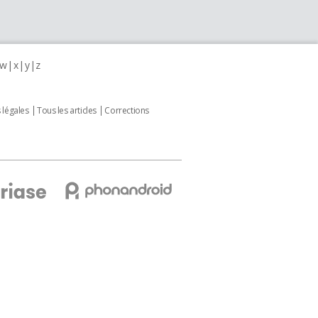
w
x
y
z
 légales
Tous les articles
Corrections