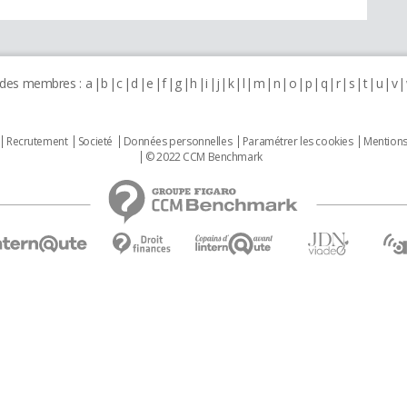
 des membres :
a
b
c
d
e
f
g
h
i
j
k
l
m
n
o
p
q
r
s
t
u
v
Recrutement
Societé
Données personnelles
Paramétrer les cookies
Mentions
© 2022 CCM Benchmark