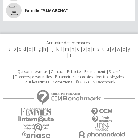
Famille "ALMARCHA"
Annuaire des membres :
a
b
c
d
e
f
g
h
i
j
k
l
m
n
o
p
q
r
s
t
u
v
w
x
y
z
Qui sommes nous
Contact
Publicité
Recrutement
Societé
Données personnelles
Paramétrer les cookies
Mentions légales
Tous les articles
Corrections
© 2022 CCM Benchmark