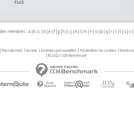
PLUS
 des membres :
a
b
c
d
e
f
g
h
i
j
k
l
m
n
o
p
q
r
s
t
u
v
Recrutement
Societé
Données personnelles
Paramétrer les cookies
Mentions
© 2022 CCM Benchmark