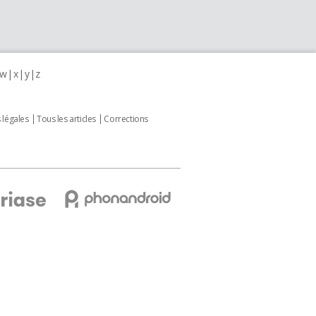
w
x
y
z
 légales
Tous les articles
Corrections