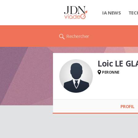
IA NEWS
TEC
Rechercher
Loic LE GL
PERONNE
Loic LE GLATIN
PROFIL