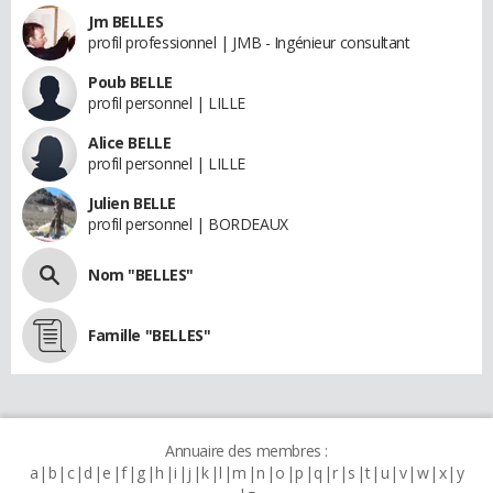
Jm BELLES
profil professionnel | JMB - Ingénieur consultant
Poub BELLE
profil personnel | LILLE
Alice BELLE
profil personnel | LILLE
Julien BELLE
profil personnel | BORDEAUX
Nom "BELLES"
Famille "BELLES"
Annuaire des membres :
a
b
c
d
e
f
g
h
i
j
k
l
m
n
o
p
q
r
s
t
u
v
w
x
y